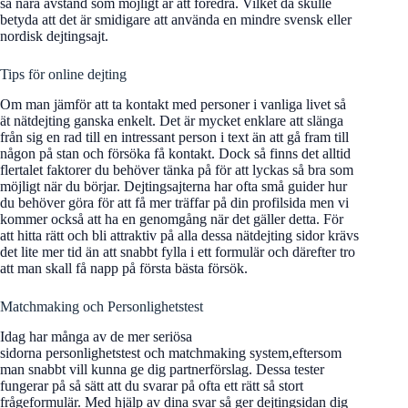
så nära avstånd som möjligt är att föredra. Vilket då skulle
betyda att det är smidigare att använda en mindre svensk eller
nordisk dejtingsajt.
Tips för online dejting
Om man jämför att ta kontakt med personer i vanliga livet så
ät nätdejting ganska enkelt. Det är mycket enklare att slänga
från sig en rad till en intressant person i text än att gå fram till
någon på stan och försöka få kontakt. Dock så finns det alltid
flertalet faktorer du behöver tänka på för att lyckas så bra som
möjligt när du börjar. Dejtingsajterna har ofta små guider hur
du behöver göra för att få mer träffar på din profilsida men vi
kommer också att ha en genomgång när det gäller detta. För
att hitta rätt och bli attraktiv på alla dessa nätdejting sidor krävs
det lite mer tid än att snabbt fylla i ett formulär och därefter tro
att man skall få napp på första bästa försök.
Matchmaking och Personlighetstest
Idag har många av de mer seriösa
sidorna personlighetstest och matchmaking system,eftersom
man snabbt vill kunna ge dig partnerförslag. Dessa tester
fungerar på så sätt att du svarar på ofta ett rätt så stort
frågeformulär. Med hjälp av dina svar så ger dejtingsidan dig