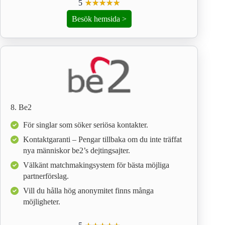
5
☆
★
☆
★
☆
★
☆
★
☆
★
Besök hemsida >
8. Be2
För singlar som söker seriösa kontakter.
Kontaktgaranti – Pengar tillbaka om du inte träffat
nya människor be2’s dejtingsajter.
Välkänt matchmakingsystem för bästa möjliga
partnerförslag.
Vill du hålla hög anonymitet finns många
möjligheter.