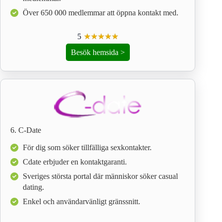
Över 650 000 medlemmar att öppna kontakt med.
5
☆
★
☆
★
☆
★
☆
★
☆
★
Besök hemsida >
6. C-Date
För dig som söker tillfälliga sexkontakter.
Cdate erbjuder en kontaktgaranti.
Sveriges största portal där människor söker casual
dating.
Enkel och användarvänligt gränssnitt.