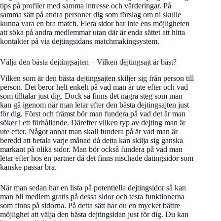
tips på profiler med samma intresse och värderingar. På
samma sätt på andra personer dig som förslag om ni skulle
kunna vara en bra match. Flera sidor har inte ens möjligheten
att söka på andra medlemmar utan där är enda sättet att hitta
kontakter på via dejtingsidans matchmakingsystem.
Välja den bästa dejtingsajten – Vilken dejtingsajt är bäst?
Vilken som är den bästa dejtingsajten skiljer sig från person till
person. Det beror helt enkelt på vad man är ute efter och vad
som tilltalar just dig. Dock så finns det några steg som man
kan gå igenom när man letar efter den bästa dejtingsajten just
för dig. Först och främst bör man fundera på vad det är man
söker i ett förhållande. Därefter vilken typ av dejting man är
ute efter. Något annat man skall fundera på är vad man är
beredd att betala varje månad då detta kan skilja sig ganska
markant på olika sidor. Man bör också fundera på vad man
letar efter hos en partner då det finns nischade datingsidor som
kanske passar bra.
När man sedan har en lista på potentiella dejtingsidor så kan
man bli medlem gratis på dessa sidor och testa funktionerna
som finns på sidorna. På detta sätt har du en mycket bättre
möjlighet att välja den bästa dejtingsidan just för dig. Du kan