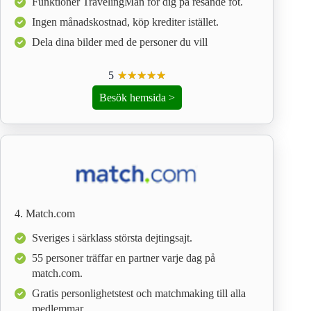
Funktioner TravelingMan för dig på resande fot.
Ingen månadskostnad, köp krediter istället.
Dela dina bilder med de personer du vill
5
☆
★
☆
★
☆
★
☆
★
☆
★
Besök hemsida >
4. Match.com
Sveriges i särklass största dejtingsajt.
55 personer träffar en partner varje dag på
match.com.
Gratis personlighetstest och matchmaking till alla
medlemmar.