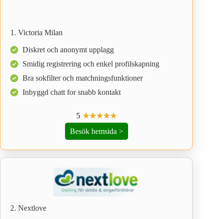
1. Victoria Milan
Diskret och anonymt upplagg
Smidig registrering och enkel profilskapning
Bra sokfilter och matchningsfunktioner
Inbyggd chatt for snabb kontakt
5
☆
★
☆
★
☆
★
☆
★
☆
★
Besök hemsida >
2. Nextlove