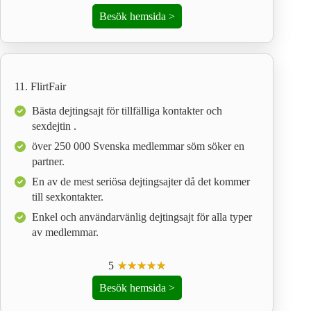
Besök hemsida >
11. FlirtFair
Bästa dejtingsajt för tillfälliga kontakter och
sexdejtin .
över 250 000 Svenska medlemmar söm söker en
partner.
En av de mest seriösa dejtingsajter då det kommer
till sexkontakter.
Enkel och användarvänlig dejtingsajt för alla typer
av medlemmar.
5
☆
★
☆
★
☆
★
☆
★
☆
★
Besök hemsida >