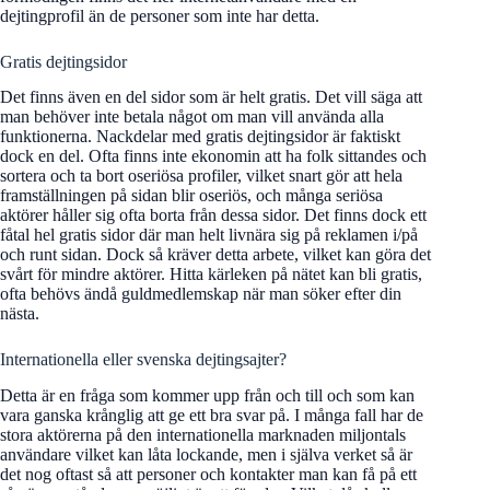
dejtingprofil än de personer som inte har detta.
Gratis dejtingsidor
Det finns även en del sidor som är helt gratis. Det vill säga att
man behöver inte betala något om man vill använda alla
funktionerna. Nackdelar med gratis dejtingsidor är faktiskt
dock en del. Ofta finns inte ekonomin att ha folk sittandes och
sortera och ta bort oseriösa profiler, vilket snart gör att hela
framställningen på sidan blir oseriös, och många seriösa
aktörer håller sig ofta borta från dessa sidor. Det finns dock ett
fåtal hel gratis sidor där man helt livnära sig på reklamen i/på
och runt sidan. Dock så kräver detta arbete, vilket kan göra det
svårt för mindre aktörer. Hitta kärleken på nätet kan bli gratis,
ofta behövs ändå guldmedlemskap när man söker efter din
nästa.
Internationella eller svenska dejtingsajter?
Detta är en fråga som kommer upp från och till och som kan
vara ganska krånglig att ge ett bra svar på. I många fall har de
stora aktörerna på den internationella marknaden miljontals
användare vilket kan låta lockande, men i själva verket så är
det nog oftast så att personer och kontakter man kan få på ett