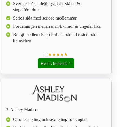
Sveriges bästa dejtingsajt för skilda &
singelföräldrar.
Seriös sida med seriösa medlemmar.
Fördelningen mellan män/kvinnor är ungefär lika.
Billigt medlemskap i förhållande till resterande i
branschen
5
☆
★
☆
★
☆
★
☆
★
☆
★
Besök hemsida >
3. Ashley Madison
Otrohetsdejting och sexdejting för singlar.