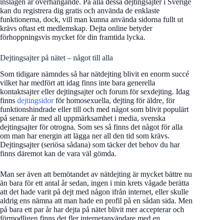
inslagen är överhängande. På alla dessa dejtingsajter i Sverige
kan du registrera dig gratis och använda de enklaste
funktionerna, dock, vill man kunna använda sidorna fullt ut
krävs oftast ett medlemskap. Dejta online betyder
förhoppningsvis mycket för din framtida lycka.
Dejtingsajter på nätet – något till alla
Som tidigare nämndes så har nätdejting blivit en enorm succé
vilket har medfört att idag finns inte bara generella
kontaktsajter eller dejtingsajter och forum för sexdejting. Idag
finns
dejtingsidor
för homosexuella, dejting för äldre, för
funktionshindrade eller till och med något som blivit populärt
på senare år med all uppmärksamhet i media, svenska
dejtingsajter för otrogna. Som ses så finns det något för alla
om man har energin att lägga ner all den tid som krävs.
Dejtingsajter (seriösa sådana) som täcker det behov du har
finns däremot kan de vara väl gömda.
Man ser även att bemötandet av nätdejting är mycket bättre nu
än bara för ett antal år sedan, ingen i min krets vågade berätta
att det hade varit på dejt med någon ifrån internet, eller skulle
aldrig ens nämna att man hade en profil på en sådan sida. Men
på bara ett par år har dejta på nätet blivit mer accepterar och
förmodligen finns det fler internetanvändare med en