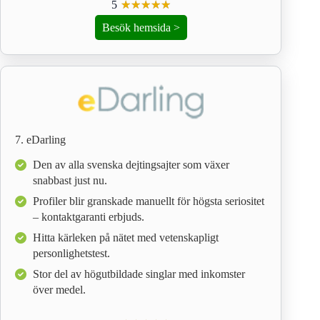
5
☆
★
☆
★
☆
★
☆
★
☆
★
Besök hemsida >
7. eDarling
Den av alla svenska dejtingsajter som växer
snabbast just nu.
Profiler blir granskade manuellt för högsta seriositet
– kontaktgaranti erbjuds.
Hitta kärleken på nätet med vetenskapligt
personlighetstest.
Stor del av högutbildade singlar med inkomster
över medel.