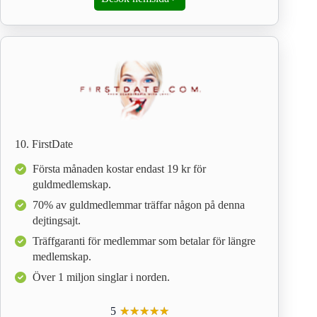
10. FirstDate
Första månaden kostar endast 19 kr för
guldmedlemskap.
70% av guldmedlemmar träffar någon på denna
dejtingsajt.
Träffgaranti för medlemmar som betalar för längre
medlemskap.
Över 1 miljon singlar i norden.
5
☆
★
☆
★
☆
★
☆
★
☆
★