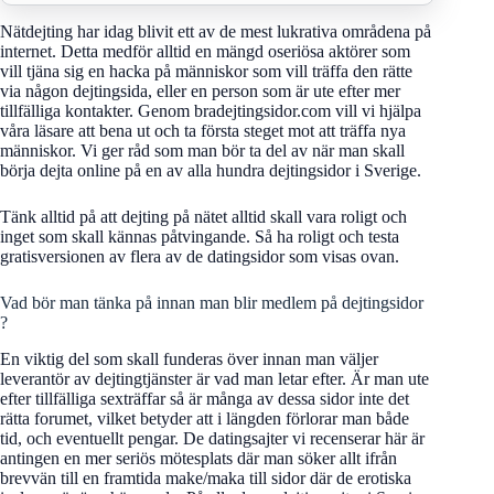
Nätdejting har idag blivit ett av de mest lukrativa områdena på
internet. Detta medför alltid en mängd oseriösa aktörer som
vill tjäna sig en hacka på människor som vill träffa den rätte
via någon dejtingsida, eller en person som är ute efter mer
tillfälliga kontakter. Genom bradejtingsidor.com vill vi hjälpa
våra läsare att bena ut och ta första steget mot att träffa nya
människor. Vi ger råd som man bör ta del av när man skall
börja dejta online på en av alla hundra dejtingsidor i Sverige.
Tänk alltid på att dejting på nätet alltid skall vara roligt och
inget som skall kännas påtvingande. Så ha roligt och testa
gratisversionen av flera av de datingsidor som visas ovan.
Vad bör man tänka på innan man blir medlem på dejtingsidor
?
En viktig del som skall funderas över innan man väljer
leverantör av dejtingtjänster är vad man letar efter. Är man ute
efter tillfälliga sexträffar så är många av dessa sidor inte det
rätta forumet, vilket betyder att i längden förlorar man både
tid, och eventuellt pengar. De datingsajter vi recenserar här är
antingen en mer seriös mötesplats där man söker allt ifrån
brevvän till en framtida make/maka till sidor där de erotiska