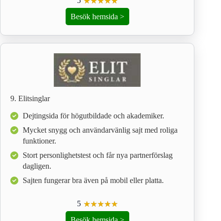
5
☆
★
☆
★
☆
★
☆
★
☆
★
Besök hemsida >
9. Elitsinglar
Dejtingsida för högutbildade och akademiker.
Mycket snygg och användarvänlig sajt med roliga
funktioner.
Stort personlighetstest och får nya partnerförslag
dagligen.
Sajten fungerar bra även på mobil eller platta.
5
☆
★
☆
★
☆
★
☆
★
☆
★
Besök hemsida >