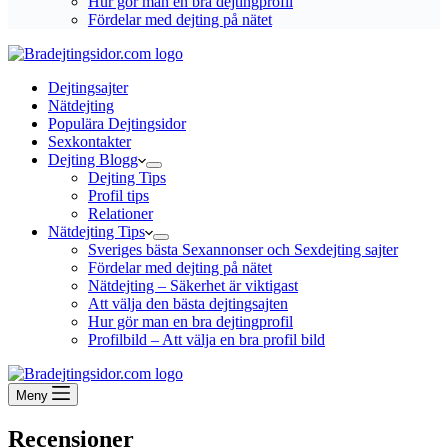
Hur gör man en bra dejtingprofil
Fördelar med dejting på nätet
Dejtingsajter
Nätdejting
Populära Dejtingsidor
Sexkontakter
Dejting Blogg
Dejting Tips
Profil tips
Relationer
Nätdejting Tips
Sveriges bästa Sexannonser och Sexdejting sajter
Fördelar med dejting på nätet
Nätdejting – Säkerhet är viktigast
Att välja den bästa dejtingsajten
Hur gör man en bra dejtingprofil
Profilbild – Att välja en bra profil bild
Meny
Recensioner