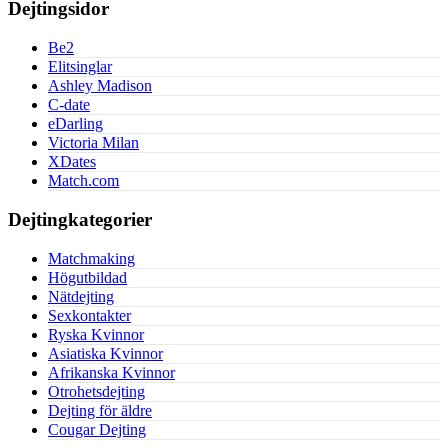
Dejtingsidor
Be2
Elitsinglar
Ashley Madison
C-date
eDarling
Victoria Milan
XDates
Match.com
Dejtingkategorier
Matchmaking
Högutbildad
Nätdejting
Sexkontakter
Ryska Kvinnor
Asiatiska Kvinnor
Afrikanska Kvinnor
Otrohetsdejting
Dejting för äldre
Cougar Dejting