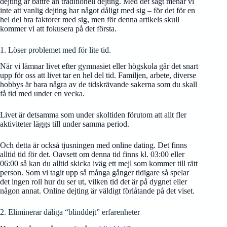
dejting är bättre än traditionell dejting. Med det sagt menar vi
inte att vanlig dejting har något dåligt med sig – för det för en
hel del bra faktorer med sig, men för denna artikels skull
kommer vi att fokusera på det första.
1. Löser problemet med för lite tid.
När vi lämnar livet efter gymnasiet eller högskola går det snart
upp för oss att livet tar en hel del tid. Familjen, arbete, diverse
hobbys är bara några av de tidskrävande sakerna som du skall
få tid med under en vecka.
Livet är detsamma som under skoltiden förutom att allt fler
aktiviteter läggs till under samma period.
Och detta är också tjusningen med online dating. Det finns
alltid tid för det. Oavsett om denna tid finns kl. 03:00 eller
06:00 så kan du alltid skicka iväg ett mejl som kommer till rätt
person. Som vi tagit upp så många gånger tidigare så spelar
det ingen roll hur du ser ut, vilken tid det är på dygnet eller
någon annat. Online dejting är väldigt förlåtande på det viset.
2. Eliminerar dåliga “blinddejt” erfarenheter