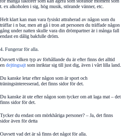
för många faktorer som kan agera som störande moment som
t. ex alkoholen i sig, hög musik, störande vänner, etc.
Helt klart kan man vara fysiskt attraherad av någon som du
träffar i n bar, men att gå i tron att personen du träffade någon
gång under natten skulle vara din drömpartner är i många fall
endast en dålig bakfulle dröm.
4. Fungerar för alla.
Oavsett vilken typ av förhållande du är efter finns det alltid
en
dejtingsajt
som inriktar sig till just dig, även i vårt lilla land.
Du kanske letar efter någon som är sport och
träningsinteresserad, det finns sidor för det.
Du kanske ät ute efter någon som tycker om att laga mat – det
finns sidor för det.
Tycker du endast om mörkhåriga personer? – Ja, det finns
sidor även för detta
Oavsett vad det är så finns det något för alla.