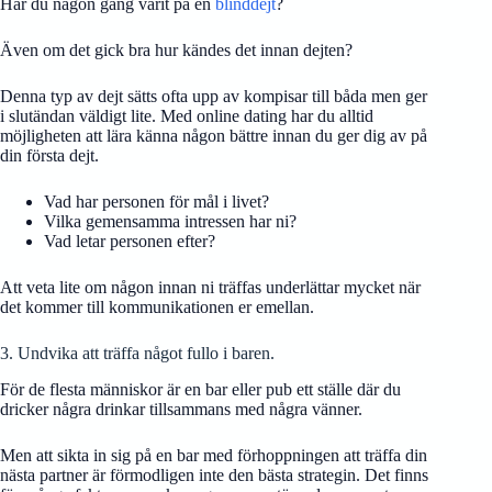
Har du någon gång varit på en
blinddejt
?
Även om det gick bra hur kändes det innan dejten?
Denna typ av dejt sätts ofta upp av kompisar till båda men ger
i slutändan väldigt lite. Med online dating har du alltid
möjligheten att lära känna någon bättre innan du ger dig av på
din första dejt.
Vad har personen för mål i livet?
Vilka gemensamma intressen har ni?
Vad letar personen efter?
Att veta lite om någon innan ni träffas underlättar mycket när
det kommer till kommunikationen er emellan.
3. Undvika att träffa något fullo i baren.
För de flesta människor är en bar eller pub ett ställe där du
dricker några drinkar tillsammans med några vänner.
Men att sikta in sig på en bar med förhoppningen att träffa din
nästa partner är förmodligen inte den bästa strategin. Det finns