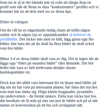
Som tur är så är det faktiskt inte så svårt att slänga ihop en
profil som slår de flesta av dina ”konkurrenters” profiler och vi
kommer här nu att dela med oss av dessa tips.
Bilder är viktigast
Om du vill ha en någorlunda rimlig chans att träffa någon
online och få någon typ av uppmärksamhet
så behöver du
profilbilder
. Det räcker inte med en bild, lägg gärna upp fler
bilder. Inte bara det att du skall ha flera bilder de skall också
vara bra bilder.
Minst 3-4 av dessa bilder skall vara av dig. Det är ingen ide att
lägga upp ”fötter på stranden bilder” eller liknande. Det bör
heller inte vara av helt irrelevanta detaljer såsom
landskapsbilder etc.
Dock kan det alltid vara intressant för en läsare med bilder på
dig när du har varit på intressanta platser, här finns det mycket
som man kan tänka sig: Höga kända byggnader, pyramider,
sju underverken – du förstår tanken. Detta kan väcka lust hos
din besökare att få reda på mer om just de bilder och på så sätt
startas en konversation på ett bra och avslappnat sätt.