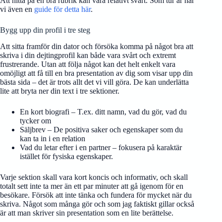
Att hitta på en bra rubrik kan vara relativt svårt. Som tur är har
vi även en
guide för detta här
.
Bygg upp din profil i tre steg
Att sitta framför din dator och försöka komma på något bra att
skriva i din dejtingprofil kan både vara svårt och extremt
frustrerande. Utan att följa något kan det helt enkelt vara
omöjligt att få till en bra presentation av dig som visar upp din
bästa sida – det är trots allt det vi vill göra. De kan underlätta
lite att bryta ner din text i tre sektioner.
En kort biografi – T.ex. ditt namn, vad du gör, vad du
tycker om
Säljbrev – De positiva saker och egenskaper som du
kan ta in i en relation
Vad du letar efter i en partner – fokusera på karaktär
istället för fysiska egenskaper.
Varje sektion skall vara kort koncis och informativ, och skall
totalt sett inte ta mer än ett par minuter att gå igenom för en
besökare. Försök att inte tänka och fundera för mycket när du
skriva. Något som många gör och som jag faktiskt gillar också
är att man skriver sin presentation som en lite berättelse.